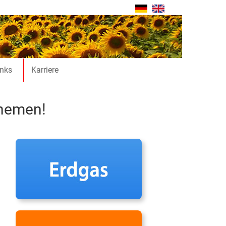
inks
Karriere
themen!